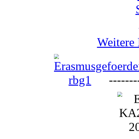
Weitere 
--------