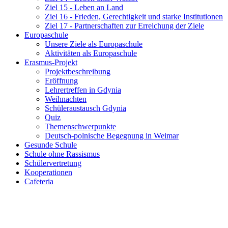
Ziel 15 - Leben an Land
Ziel 16 - Frieden, Gerechtigkeit und starke Institutionen
Ziel 17 - Partnerschaften zur Erreichung der Ziele
Europaschule
Unsere Ziele als Europaschule
Aktivitäten als Europaschule
Erasmus-Projekt
Projektbeschreibung
Eröffnung
Lehrertreffen in Gdynia
Weihnachten
Schüleraustausch Gdynia
Quiz
Themenschwerpunkte
Deutsch-polnische Begegnung in Weimar
Gesunde Schule
Schule ohne Rassismus
Schülervertretung
Kooperationen
Cafeteria