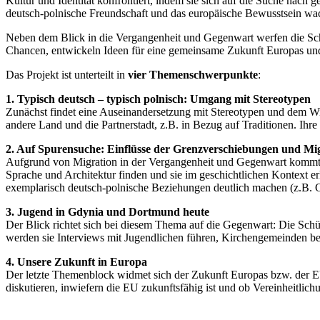
Kultur und Identität konfrontiert, indem sie sich auf die Suche nach
deutsch-polnische Freundschaft und das europäische Bewusstsein wa
Neben dem Blick in die Vergangenheit und Gegenwart werfen die Sch
Chancen, entwickeln Ideen für eine gemeinsame Zukunft Europas und 
Das Projekt ist unterteilt in
vier Themenschwerpunkte
:
1. Typisch deutsch – typisch polnisch: Umgang mit Stereotypen
Zunächst findet eine Auseinandersetzung mit Stereotypen und dem Wi
andere Land und die Partnerstadt, z.B. in Bezug auf Traditionen. Ihre
2. Auf Spurensuche: Einflüsse der Grenzverschiebungen und Mig
Aufgrund von Migration in der Vergangenheit und Gegenwart kommt es 
Sprache und Architektur finden und sie im geschichtlichen Kontext er
exemplarisch deutsch-polnische Beziehungen deutlich machen (z.B. G
3. Jugend in Gdynia und Dortmund heute
Der Blick richtet sich bei diesem Thema auf die Gegenwart: Die Sch
werden sie Interviews mit Jugendlichen führen, Kirchengemeinden b
4. Unsere Zukunft in Europa
Der letzte Themenblock widmet sich der Zukunft Europas bzw. der E
diskutieren, inwiefern die EU zukunftsfähig ist und ob Vereinheitlich