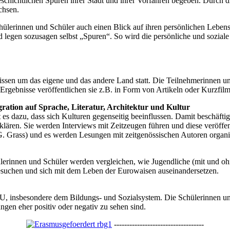
 geschichtlichen Spuren ihrer Stadt und ihrer Vorfahren begeben. Durch
chsen.
ülerinnen und Schüler auch einen Blick auf ihren persönlichen Leben
legen sozusagen selbst „Spuren“. So wird die persönliche und soziale
ssen um das eigene und das andere Land statt. Die Teilnehmerinnen un
 Ergebnisse veröffentlichen sie z.B. in Form von Artikeln oder Kurzfil
ration auf Sprache, Literatur, Architektur und Kultur
dazu, dass sich Kulturen gegenseitig beeinflussen. Damit beschäftige
klären. Sie werden Interviews mit Zeitzeugen führen und diese veröffe
. Grass) und es werden Lesungen mit zeitgenössischen Autoren organis
ülerinnen und Schüler werden vergleichen, wie Jugendliche (mit und 
esuchen und sich mit dem Leben der Eurowaisen auseinandersetzen.
U, insbesondere dem Bildungs- und Sozialsystem. Die Schülerinnen u
ungen eher positiv oder negativ zu sehen sind.
-----------------------------------