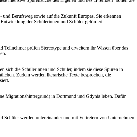
 diese intensive Spurensuche des Eigenen und des „Fremden“ sollen die
s- und Berufsweg sowie auf die Zukunft Europas. Sie erkennen
 Entwicklung der Schülerinnen und Schüler gefördert.
d Teilnehmer prüfen Stereotype und erweitern ihr Wissen über das
men.
n sich die Schülerinnen und Schüler, indem sie diese Spuren in
ntlichen. Zudem werden literarische Texte besprochen, die
iert.
ohne Migrationshintergrund) in Dortmund und Gdynia leben. Dafür
nd Schüler werden untereinander und mit Vertretern von Unternehmen