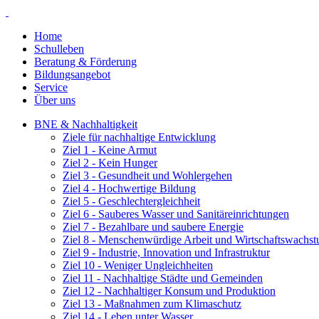
Home
Schulleben
Beratung & Förderung
Bildungsangebot
Service
Über uns
BNE & Nachhaltigkeit
Ziele für nachhaltige Entwicklung
Ziel 1 - Keine Armut
Ziel 2 - Kein Hunger
Ziel 3 - Gesundheit und Wohlergehen
Ziel 4 - Hochwertige Bildung
Ziel 5 - Geschlechtergleichheit
Ziel 6 - Sauberes Wasser und Sanitäreinrichtungen
Ziel 7 - Bezahlbare und saubere Energie
Ziel 8 - Menschenwürdige Arbeit und Wirtschaftswachs
Ziel 9 - Industrie, Innovation und Infrastruktur
Ziel 10 - Weniger Ungleichheiten
Ziel 11 - Nachhaltige Städte und Gemeinden
Ziel 12 - Nachhaltiger Konsum und Produktion
Ziel 13 - Maßnahmen zum Klimaschutz
Ziel 14 - Leben unter Wasser